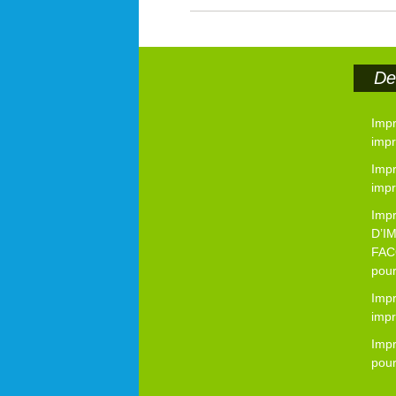
Der
Impr
impr
Imp
impr
Imp
D’I
FAC
pour
Imp
impr
Imp
pour