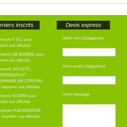
niers inscrits
Devis express
Votre nom (obligatoire)
imerie F D C pour
imer vos affiches
rimerie DE BUSSAC pour
imer vos affiches
Votre email (obligatoire)
rimerie SOCIETE
MPRESSION ET
ONNAGE EN CONTINU
 imprimer vos affiches
Votre message
rimerie AGORIA pour
imer vos affiches
rimerie PUB ADHESIVE
 imprimer vos affiches