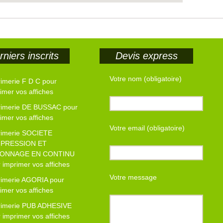
niers inscrits
Devis express
Votre nom (obligatoire)
imerie F D C pour
imer vos affiches
rimerie DE BUSSAC pour
imer vos affiches
Votre email (obligatoire)
rimerie SOCIETE
MPRESSION ET
ONNAGE EN CONTINU
 imprimer vos affiches
Votre message
rimerie AGORIA pour
imer vos affiches
rimerie PUB ADHESIVE
 imprimer vos affiches