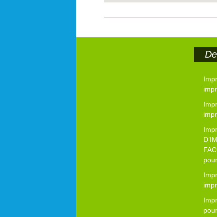
Der
Impr
impr
Imp
impr
Imp
D’I
FAC
pour
Imp
impr
Imp
pour