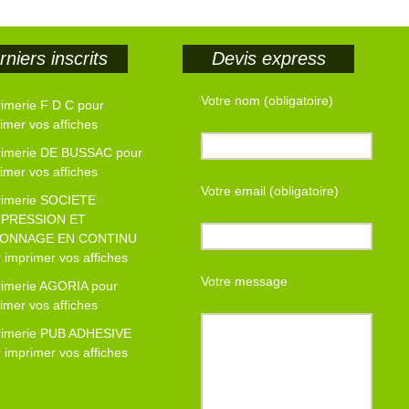
niers inscrits
Devis express
Votre nom (obligatoire)
imerie F D C pour
imer vos affiches
rimerie DE BUSSAC pour
imer vos affiches
Votre email (obligatoire)
rimerie SOCIETE
MPRESSION ET
ONNAGE EN CONTINU
 imprimer vos affiches
Votre message
rimerie AGORIA pour
imer vos affiches
rimerie PUB ADHESIVE
 imprimer vos affiches