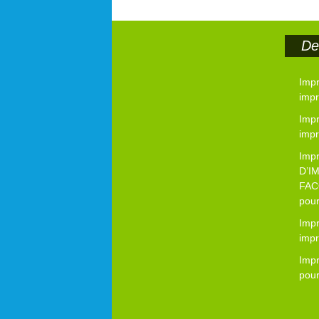
Der
Impr
impr
Imp
impr
Imp
D’I
FAC
pour
Imp
impr
Imp
pour