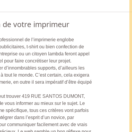
n de votre imprimeur
rofessionnel de l’imprimerie englobe
blicitaires, t-shirt ou bien confection de
ntreprise ou un citoyen lambda feront appel
 pour faire concrétiser leur projet.
 d’innombrables supports, d’ailleurs les
 à tout le monde. C’est certain, cela exigera
rie, en outre il sera impératif d’être équipé
peut trouver 419 RUE SANTOS DUMONT,
vous informer au mieux sur le sujet. Le
e spécifique, tous ces critères vont parfois
tégrer dans l’esprit d’un novice, par
pour communiquer facilement avec de vrais
 précieux. Le web semble un bon réflexe pour