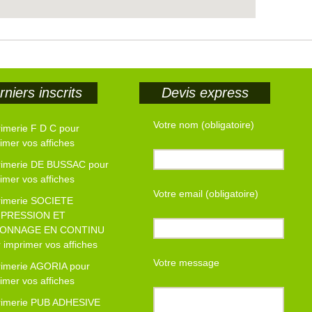
niers inscrits
Devis express
Votre nom (obligatoire)
imerie F D C pour
imer vos affiches
rimerie DE BUSSAC pour
imer vos affiches
Votre email (obligatoire)
rimerie SOCIETE
MPRESSION ET
ONNAGE EN CONTINU
 imprimer vos affiches
Votre message
rimerie AGORIA pour
imer vos affiches
rimerie PUB ADHESIVE