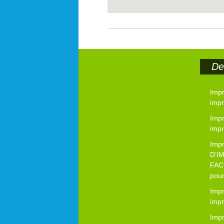
Der
Impr
impr
Imp
impr
Imp
D’I
FAC
pour
Imp
impr
Imp